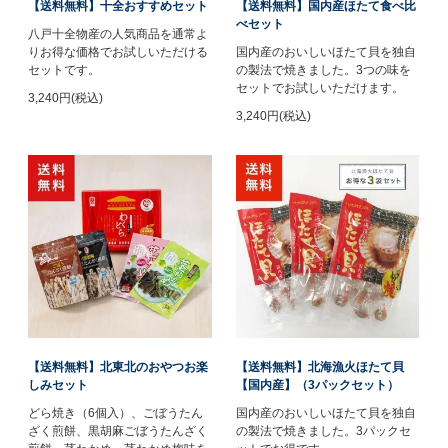
【送料無料】十全おすすめセット
【送料無料】国内産ほたて食べ比
べセット
八戸十全物産の人気商品を通常よ
りお得な価格でお試しいただける
国内産のおいしいほたて貝を独自
セットです。
の製法で焼きました。3つの味を
セットでお試しいただけます。
3,240円(税込)
3,240円(税込)
【送料無料】北東北のおやつお楽
【送料無料】北海漁火ほたて貝
しみセット
【国内産】（3パックセット）
どら焼き（6個入）、ごぼうたん
国内産のおいしいほたて貝を独自
ざく煎餅、黒胡麻ごぼうたんざく
の製法で焼きました。3パックセ