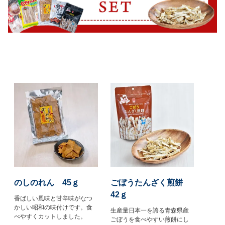
のしのれん 45ｇ
ごぼうたんざく煎餅
42ｇ
香ばしい風味と甘辛味がなつ
かしい昭和の味付けです。食
生産量日本一を誇る青森県産
べやすくカットしました。
ごぼうを食べやすい煎餅にし