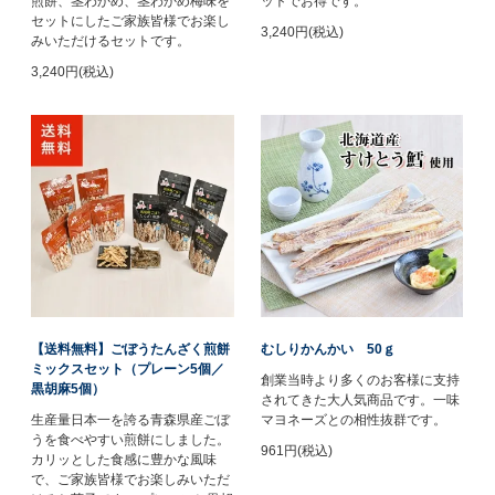
煎餅、茎わかめ、茎わかめ梅味を
ットでお得です。
セットにしたご家族皆様でお楽し
3,240円(税込)
みいただけるセットです。
3,240円(税込)
【送料無料】ごぼうたんざく煎餅
むしりかんかい 50ｇ
ミックスセット（プレーン5個／
創業当時より多くのお客様に支持
黒胡麻5個）
されてきた大人気商品です。一味
生産量日本一を誇る青森県産ごぼ
マヨネーズとの相性抜群です。
うを食べやすい煎餅にしました。
961円(税込)
カリッとした食感に豊かな風味
で、ご家族皆様でお楽しみいただ