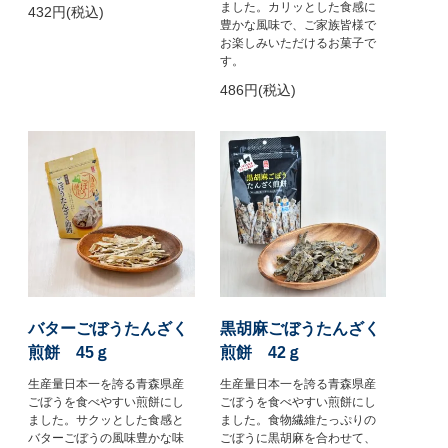
ました。カリッとした食感に
432円(税込)
豊かな風味で、ご家族皆様で
お楽しみいただけるお菓子で
す。
486円(税込)
バターごぼうたんざく
黒胡麻ごぼうたんざく
煎餅 45ｇ
煎餅 42ｇ
生産量日本一を誇る青森県産
生産量日本一を誇る青森県産
ごぼうを食べやすい煎餅にし
ごぼうを食べやすい煎餅にし
ました。サクッとした食感と
ました。食物繊維たっぷりの
バターごぼうの風味豊かな味
ごぼうに黒胡麻を合わせて、