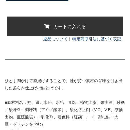
カートに入れる
返品について
|
特定商取引法に基づく表記
ひと手間かけて釜揚げすることで、鮭が持つ素材の旨味を引き出
した柔らか仕上げの鮭とばです。
■原材料名：鮭、還元水飴、水飴、食塩、植物油脂、果実酒、砂糖
／酸味料、調味料（アミノ酸等）、酸化防止剤（V.C、V.E、茶抽
出物、亜硫酸塩）、乳化剤、着色料（紅麹）、（一部に鮭・大
豆・ゼラチンを含む）