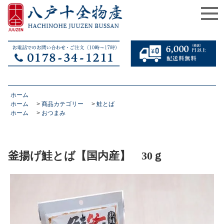
ホーム
ホーム
>
商品カテゴリー
>
鮭とば
ホーム
>
おつまみ
釜揚げ鮭とば【国内産】 30ｇ